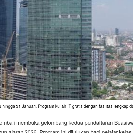
ngga 31 Januari. Program kuliah IT gratis dengan fasilitas lengkap da
 kembali membuka gelombang kedua pendaftaran Beasis
hun ajaran 2026. Program ini ditujukan bagi pelajar kela