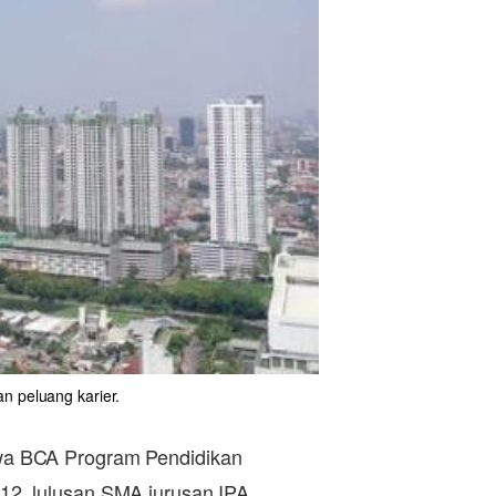
n peluang karier.
wa BCA Program Pendidikan
s 12, lulusan SMA jurusan IPA,